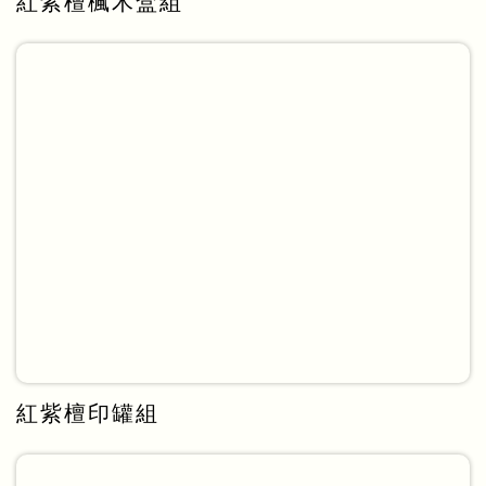
紅紫檀楓木盒組
紅紫檀印罐組