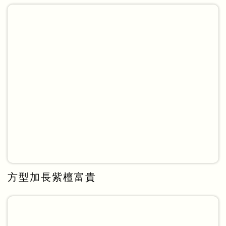
方型加長紫檀富貴