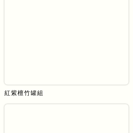
紅紫檀竹罐組