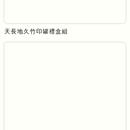
天長地久竹印罐禮盒組