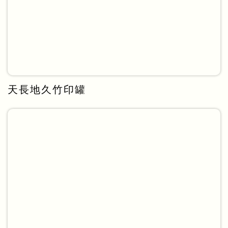
天長地久竹印罐