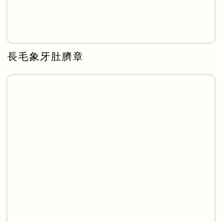
長毛象牙肚臍章