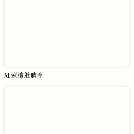
紅紫檀肚臍章