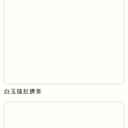
白玉隨肚臍章