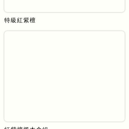
特級紅紫檀