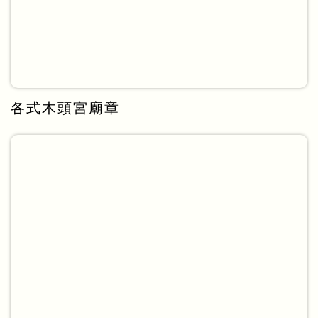
各式木頭宮廟章