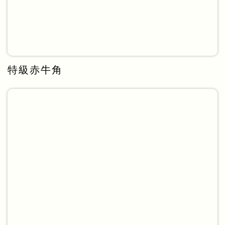
特級赤牛角