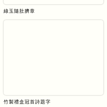
綠玉隨肚臍章
竹製禮盒冠首詩題字