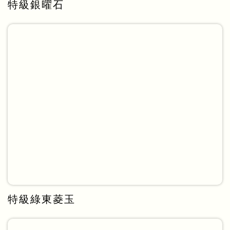
特級銀曜石
特級綠東菱玉