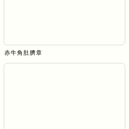
赤牛角肚臍章