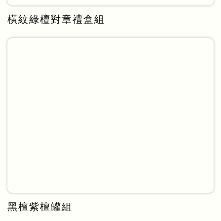
橫紋綠檀對章禮盒組
黑檀紫檀罐組