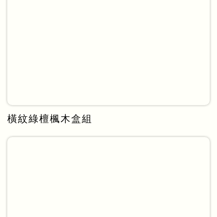
橫紋綠檀楓木盒組