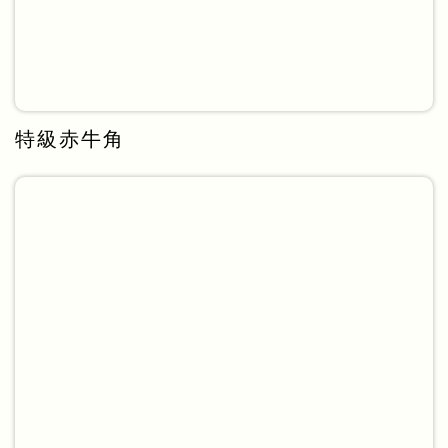
特級赤牛角