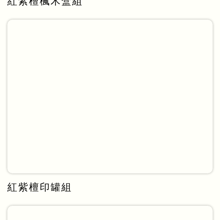
紅紫檀楓木盒組
紅紫檀印罐組