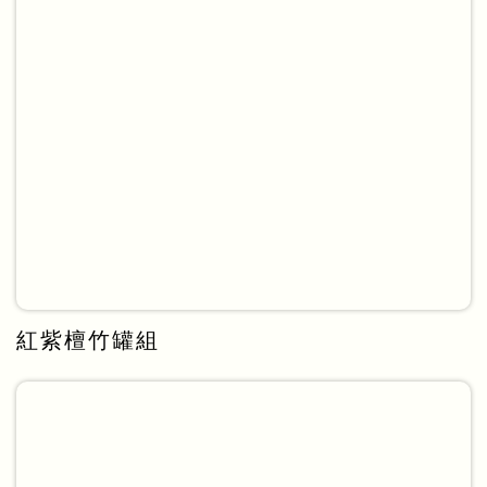
紅紫檀竹罐組