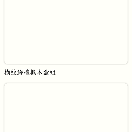
橫紋綠檀楓木盒組