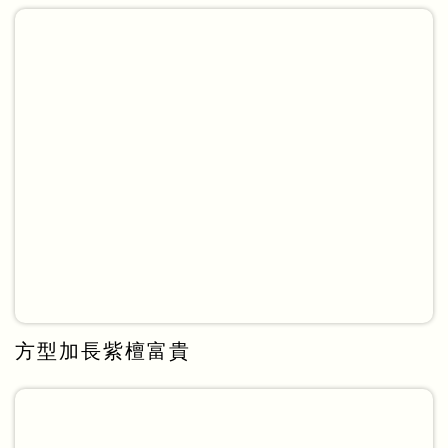
方型加長紫檀富貴