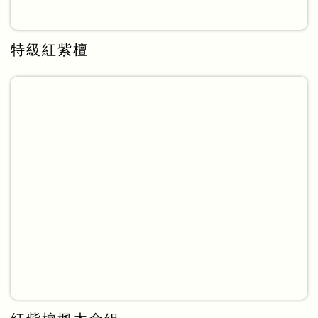
特級紅紫檀