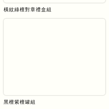
橫紋綠檀對章禮盒組
黑檀紫檀罐組