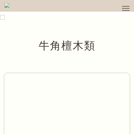
牛角檀木類