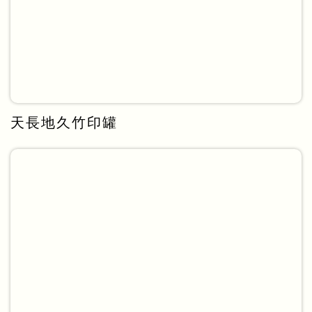
天長地久竹印罐