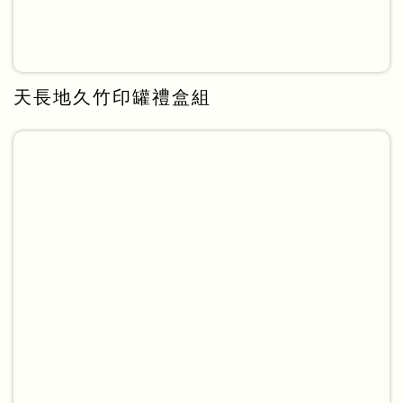
天長地久竹印罐禮盒組